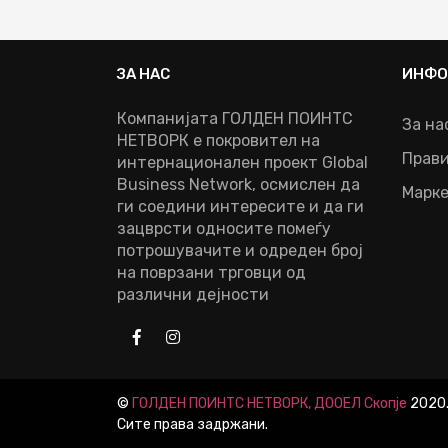
ЗА НАС
ИНФО
Компанијата ГОЛДЕН ПОИНТС
За на
НЕТВОРК е покровител на
Прави
интернационален проект Global
Business Network, осмислен да
Марк
ги соедини интересите и да ги
зацврсти односите помеѓу
потрошувачите и одреден број
на поврзани трговци од
различни дејности
©
ГОЛДЕН ПОИНТС НЕТВОРК, ДООЕЛ Скопје
2020
Сите права задржани.